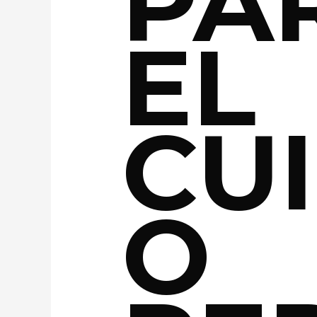
PA
EL
CU
O