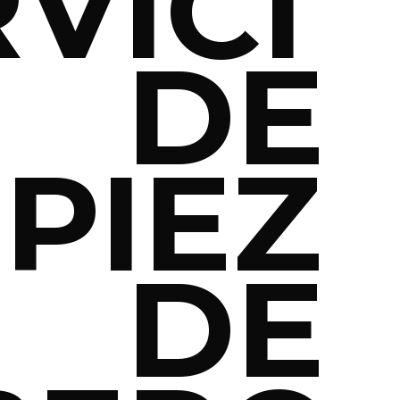
VICI
 DE
PIEZ
 DE