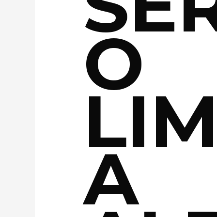
SER
O
LIM
A