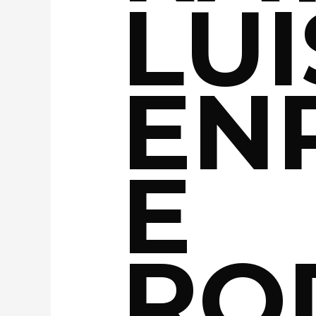
LUI
EN
E
RO