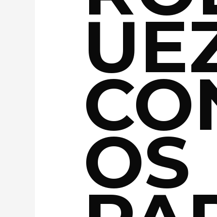
UEZ
CO
OS