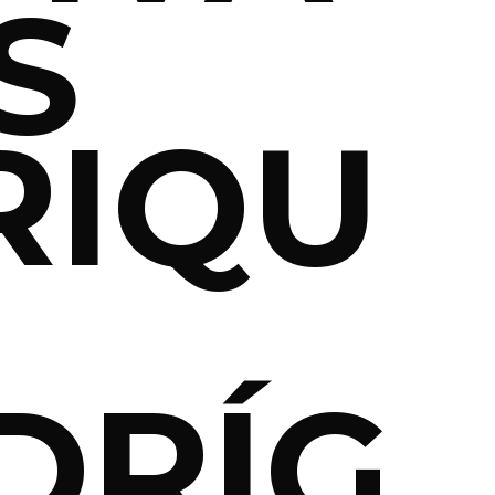
S
RIQU
DRÍG