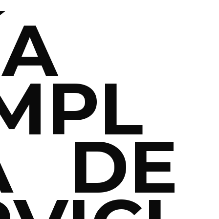
ÍA
MPL
A DE