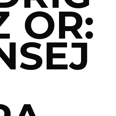
 OR:
NSEJ