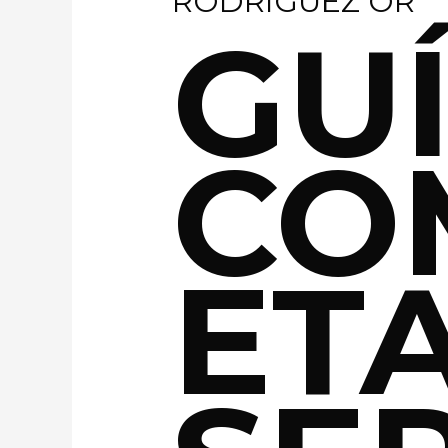
RODRÍGUEZ OR
GU
CO
ET