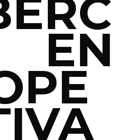
BERC
 EN
OPE
TIVA