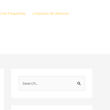
cina Pequeñas
Limpieza de Alberca
B
u
s
c
a