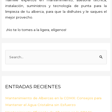
instalación, suministros y tecnología de punta para la
limpieza de tu alberca, para que la disfrutes y le saques el
mejor provecho.
¡No te lo tomes a la ligera, elígenos!
B
u
s
c
a
ENTRADAS RECIENTES
r
p
Mantenimiento de Albercas en la CDMX: Consejos para
o
Mantener el Agua Cristalina sin Esfuerzo
r