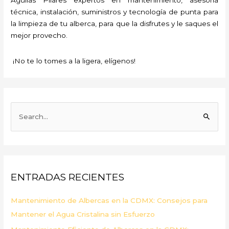
técnica, instalación, suministros y tecnología de punta para
la limpieza de tu alberca, para que la disfrutes y le saques el
mejor provecho.
¡No te lo tomes a la ligera, elígenos!
B
u
s
c
a
ENTRADAS RECIENTES
r
p
Mantenimiento de Albercas en la CDMX: Consejos para
o
Mantener el Agua Cristalina sin Esfuerzo
r