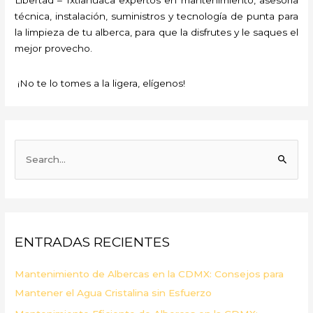
técnica, instalación, suministros y tecnología de punta para
la limpieza de tu alberca, para que la disfrutes y le saques el
mejor provecho.
¡No te lo tomes a la ligera, elígenos!
B
u
s
c
a
ENTRADAS RECIENTES
r
p
Mantenimiento de Albercas en la CDMX: Consejos para
o
Mantener el Agua Cristalina sin Esfuerzo
r