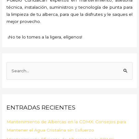
técnica, instalación, suministros y tecnología de punta para
la limpieza de tu alberca, para que la disfrutes y le saques el
mejor provecho.
¡No te lo tomes a la ligera, elígenos!
B
u
s
c
a
ENTRADAS RECIENTES
r
p
Mantenimiento de Albercas en la CDMX: Consejos para
o
Mantener el Agua Cristalina sin Esfuerzo
r