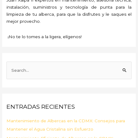
instalación, suministros y tecnología de punta para la
limpieza de tu alberca, para que la disfrutes y le saques el
mejor provecho.
¡No te lo tomes a la ligera, elígenos!
B
u
s
c
a
ENTRADAS RECIENTES
r
p
Mantenimiento de Albercas en la CDMX: Consejos para
o
Mantener el Agua Cristalina sin Esfuerzo
r